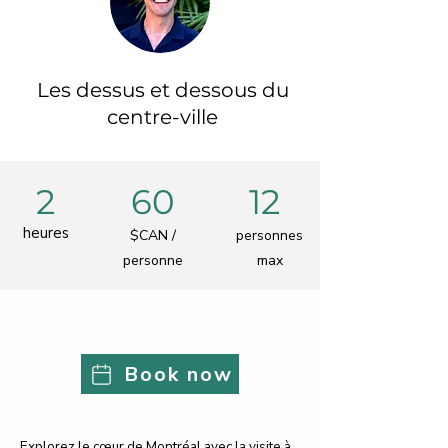
Les dessus et dessous du
centre-ville
2
60
12
heures
$CAN /
personnes
personne
max
Book now
Explorez le cœur de Montréal avec la visite à