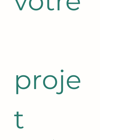
votre
proje
t