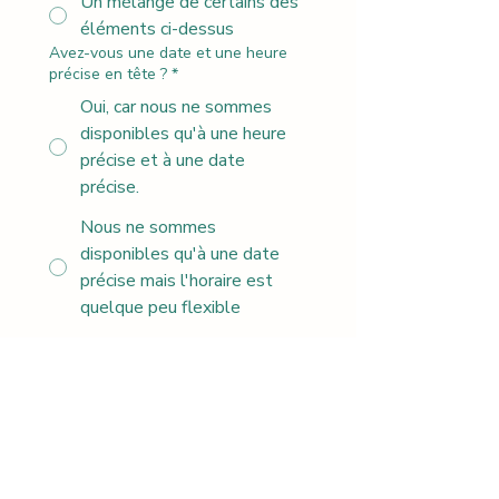
Un mélange de certains des
éléments ci-dessus
Avez-vous une date et une heure
précise en tête ?
*
Oui, car nous ne sommes
disponibles qu'à une heure
précise et à une date
précise.
Nous ne sommes
disponibles qu'à une date
précise mais l'horaire est
quelque peu flexible
Nous sommes quelque peu
flexibles avec la date et
l'heure
Veuillez nous indiquer votre premier
choix pour la date et l'heure de
cette activité.
*